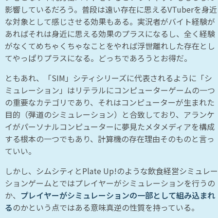
影響しているだろう。普段は遠い存在に思えるVTuberを身近
な対象として感じさせる効果もある。実況者がバイト経験が
あればそれは身近に思える効果のプラスになるし、全く経験
がなくてめちゃくちゃなことをやれば浮世離れした存在とし
てやっぱりプラスになる。どっちであろうとお得だ。
ともあれ、「SIM」シティシリーズに代表されるように「シ
ミュレーション」はリテラルにコンピューターゲームの一つ
の重要なカテゴリであり、それはコンピューターが生まれた
目的（弾道のシミュレーション）と合致しており、アランケ
イがパーソナルコンピューターに夢見たメタメディアを構成
する根本の一つでもあり、計算機の存在理由そのものと言っ
ていい。
しかし、シムシティとPlate Up!のような飲食経営シミュレー
ションゲームとではプレイヤーがシミュレーションを行うの
か、
プレイヤーがシミュレーションの一部として組み込まれ
る
のかという点ではある意味真逆の性質を持っている。