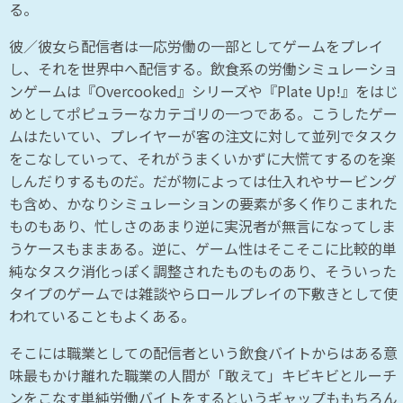
る。
彼／彼女ら配信者は一応労働の一部としてゲームをプレイ
し、それを世界中へ配信する。飲食系の労働シミュレーショ
ンゲームは『Overcooked』シリーズや『Plate Up!』をはじ
めとしてポピュラーなカテゴリの一つである。こうしたゲー
ムはたいてい、プレイヤーが客の注文に対して並列でタスク
をこなしていって、それがうまくいかずに大慌てするのを楽
しんだりするものだ。だが物によっては仕入れやサービング
も含め、かなりシミュレーションの要素が多く作りこまれた
ものもあり、忙しさのあまり逆に実況者が無言になってしま
うケースもままある。逆に、ゲーム性はそこそこに比較的単
純なタスク消化っぽく調整されたものものあり、そういった
タイプのゲームでは雑談やらロールプレイの下敷きとして使
われていることもよくある。
そこには職業としての配信者という飲食バイトからはある意
味最もかけ離れた職業の人間が「敢えて」キビキビとルーチ
ンをこなす単純労働バイトをするというギャップももちろん