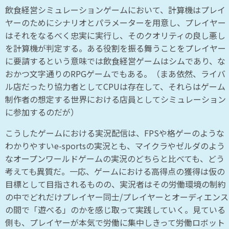
飲食経営シミュレーションゲームにおいて、計算機はプレイ
ヤーのためにシナリオとパラメーターを用意し、プレイヤー
はそれをなるべく忠実に実行し、そのクオリティの良し悪し
を計算機が判定する。ある役割を振る舞うことをプレイヤー
に要請するという意味では飲食経営ゲームはシムであり、な
おかつ文字通りのRPGゲームでもある。（まあ依然、ライバ
ル店だったり協力者としてCPUは存在して、それらはゲーム
制作者の想定する世界における店員としてシミュレーション
に参加するのだが）
こうしたゲームにおける実況配信は、FPSや格ゲーのような
わかりやすいe-sportsの実況とも、マイクラやゼルダのよう
なオープンワールドゲームの実況のどちらと比べても、どう
考えても異質だ。一応、ゲームにおける高得点の獲得は仮の
目標として目指されるものの、実況者はその労働環境の制約
の中でどれだけプレイヤー同士/プレイヤーとオーディエンス
の間で「遊べる」のかを感じ取って実践していく。見ている
側も、プレイヤーが本気で労働に集中しきって労働ロボット