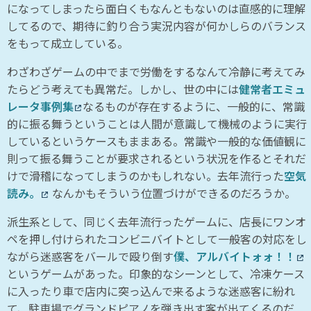
になってしまったら面白くもなんともないのは直感的に理解
してるので、期待に釣り合う実況内容が何かしらのバランス
をもって成立している。
わざわざゲームの中でまで労働をするなんて冷静に考えてみ
たらどう考えても異常だ。しかし、世の中には
健常者エミュ
レータ事例集
なるものが存在するように、一般的に、常識
的に振る舞うということは人間が意識して機械のように実行
しているというケースもままある。常識や一般的な価値観に
則って振る舞うことが要求されるという状況を作るとそれだ
けで滑稽になってしまうのかもしれない。去年流行った
空気
読み。
なんかもそういう位置づけができるのだろうか。
派生系として、同じく去年流行ったゲームに、店長にワンオ
ペを押し付けられたコンビニバイトとして一般客の対応をし
ながら迷惑客をバールで殴り倒す
僕、アルバイトォォ！！
というゲームがあった。印象的なシーンとして、冷凍ケース
に入ったり車で店内に突っ込んで来るような迷惑客に紛れ
て、駐車場でグランドピアノを弾き出す客が出てくるのだ