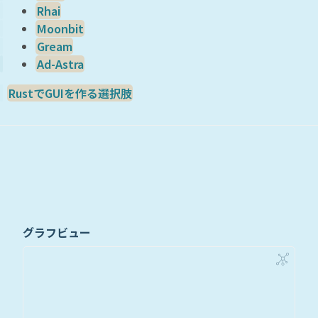
Rhai
Moonbit
Gream
Ad-Astra
RustでGUIを作る選択肢
グラフビュー