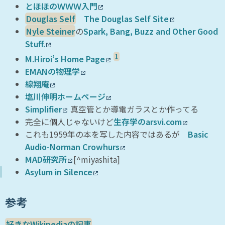
とほほのＷＷＷ入門
Douglas Self
The Douglas Self Site
Nyle Steiner
の
Spark, Bang, Buzz and Other Good
Stuff.
1
M.Hiroi’s Home Page
EMANの物理学
線翔庵
塩川伸明ホームページ
Simplifier
真空管とか導電ガラスとか作ってる
完全に個人じゃないけど
生存学のarsvi.com
これも1959年の本を写した内容ではあるが
Basic
Audio-Norman Crowhurs
MAD研究所
[^miyashita]
Asylum in Silence
参考
好きなWikipediaの記事