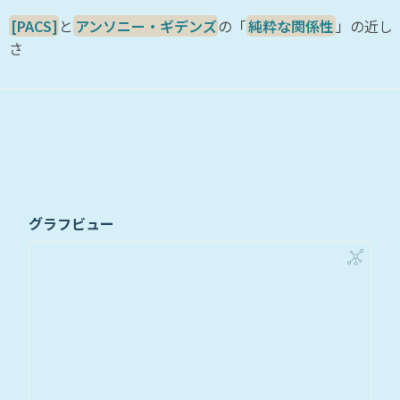
[PACS]
と
アンソニー・ギデンズ
の「
純粋な関係性
」の近し
さ
グラフビュー