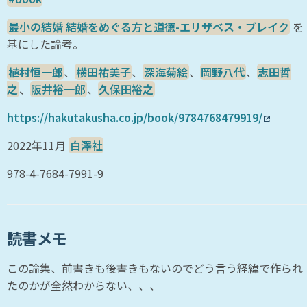
最小の結婚 結婚をめぐる方と道徳-エリザベス・ブレイク
を
基にした論考。
植村恒一郎
、
横田祐美子
、
深海菊絵
、
岡野八代
、
志田哲
之
、
阪井裕一郎
、
久保田裕之
https://hakutakusha.co.jp/book/9784768479919/
2022年11月
白澤社
978-4-7684-7991-9
読書メモ
この論集、前書きも後書きもないのでどう言う経緯で作られ
たのかが全然わからない、、、