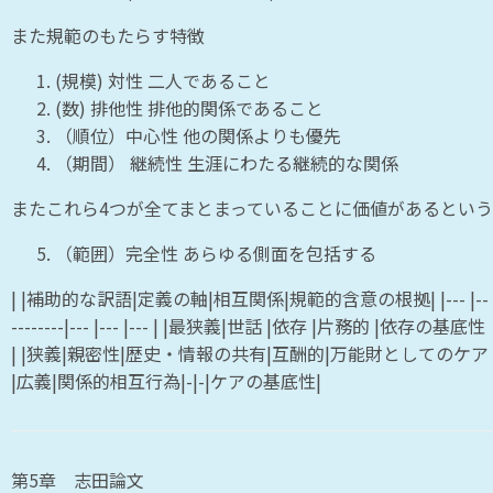
また規範のもたらす特徴
(規模) 対性 二人であること
(数) 排他性 排他的関係であること
（順位）中心性 他の関係よりも優先
（期間） 継続性 生涯にわたる継続的な関係
またこれら4つが全てまとまっていることに価値があるという
（範囲）完全性 あらゆる側面を包括する
| |補助的な訳語|定義の軸|相互関係|規範的含意の根拠| |--- |--
--------|--- |--- |--- | |最狭義|世話 |依存 |片務的 |依存の基底性
| |狭義|親密性|歴史・情報の共有|互酬的|万能財としてのケア
|広義|関係的相互行為|-|-|ケアの基底性|
第5章 志田論文