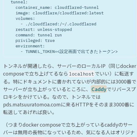
  tunnel:

    container_name: cloudflared-tunnel

    image: cloudflare/cloudflared:latest

    volumes:

      - ./cloudflared:/~/.cloudflared

    restart: unless-stopped

    command: tunnel run

    privileged: true

    environment:

トンネルが開通したら、サーバーのローカルIP（同じdocker
composeで立ち上げてるなら
でいい）に転送す
localhost
る。特にドキュメントに書かれてないが内部的には3000番で
サーバーが立ち上がっているところに、
Caddy
でリバースプ
ロキシをかけている。なので、トンネルでは
pds.matsuuratomoa.comに来るHTTPをそのまま3000番に
転送してあげれば良い。
（つまりdocker composeで立ち上がっているcaddyのサー
バーは無用の長物になっているため、気になる人はオリジナ