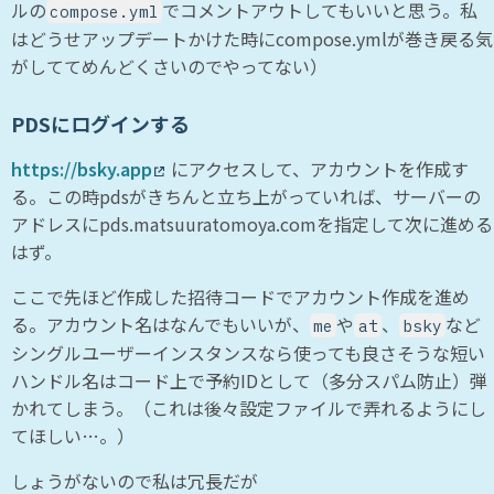
ルの
でコメントアウトしてもいいと思う。私
compose.yml
はどうせアップデートかけた時にcompose.ymlが巻き戻る気
がしててめんどくさいのでやってない）
PDSにログインする
https://bsky.app
にアクセスして、アカウントを作成す
る。この時pdsがきちんと立ち上がっていれば、サーバーの
アドレスにpds.matsuuratomoya.comを指定して次に進める
はず。
ここで先ほど作成した招待コードでアカウント作成を進め
る。アカウント名はなんでもいいが、
や
、
など
me
at
bsky
シングルユーザーインスタンスなら使っても良さそうな短い
ハンドル名はコード上で予約IDとして（多分スパム防止）弾
かれてしまう。（これは後々設定ファイルで弄れるようにし
てほしい…。）
しょうがないので私は冗長だが