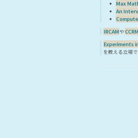
Max Math
An Inter
Computer
IRCAM
や
CCR
Experiments i
を教える立場で