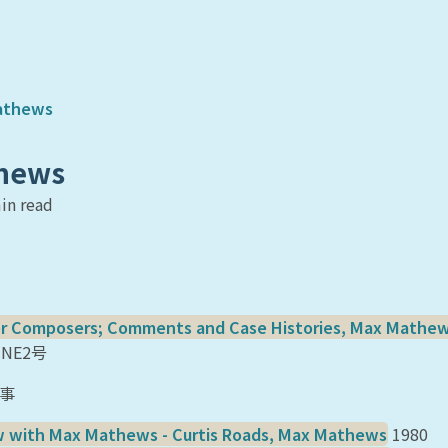
athews
hews
in read
 Composers; Comments and Case Histories, Max Mathe
NE2号
事
w with Max Mathews - Curtis Roads, Max Mathews
1980