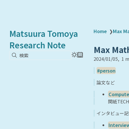
Matsuura Tomoya
Home
❯
Max M
Research Note
Max Mat
検索
2024/01/05
1 m
person
論文など
Computer
関紙TECH
インタビュー記
Intervie